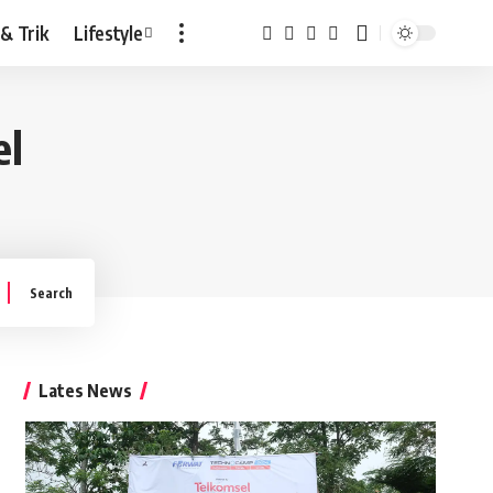
 & Trik
Lifestyle
el
Lates News