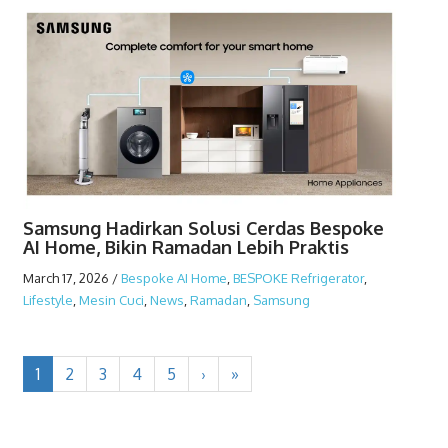
Samsung Hadirkan Solusi Cerdas Bespoke
AI Home, Bikin Ramadan Lebih Praktis
March 17, 2026
/
Bespoke AI Home
,
BESPOKE Refrigerator
,
Lifestyle
,
Mesin Cuci
,
News
,
Ramadan
,
Samsung
1
2
3
4
5
›
»