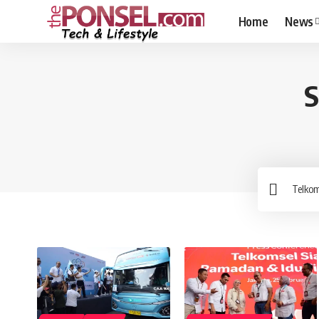
Home
News
S
Sea
for: