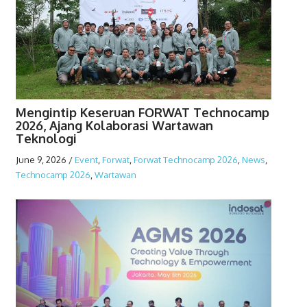
Mengintip Keseruan FORWAT Technocamp
2026, Ajang Kolaborasi Wartawan
Teknologi
June 9, 2026
/
Event
,
Forwat
,
Forwat Technocamp 2026
,
News
,
Technocamp 2026
,
Wartawan