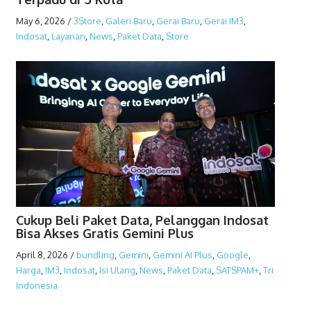
May 6, 2026
/
3Store
,
Galeri Baru
,
Gerai Baru
,
Gerai IM3
,
Indosat
,
Layanan
,
News
,
Paket Data
,
Store
Cukup Beli Paket Data, Pelanggan Indosat
Bisa Akses Gratis Gemini Plus
April 8, 2026
/
bundling
,
Gemini
,
Gemini AI Plus
,
Google
,
Harga
,
IM3
,
Indosat
,
Isi Ulang
,
News
,
Paket Data
,
SATSPAM+
,
Tri
Indonesia