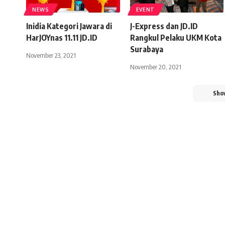
NEWS
EVENT
Inidia Kategori Jawara di
J-Express dan JD.ID
HarJOYnas 11.11 JD.ID
Rangkul Pelaku UKM Kota
Surabaya
November 23, 2021
November 20, 2021
Sho