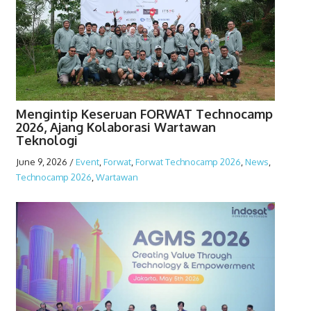
Mengintip Keseruan FORWAT Technocamp
2026, Ajang Kolaborasi Wartawan
Teknologi
June 9, 2026
/
Event
,
Forwat
,
Forwat Technocamp 2026
,
News
,
Technocamp 2026
,
Wartawan