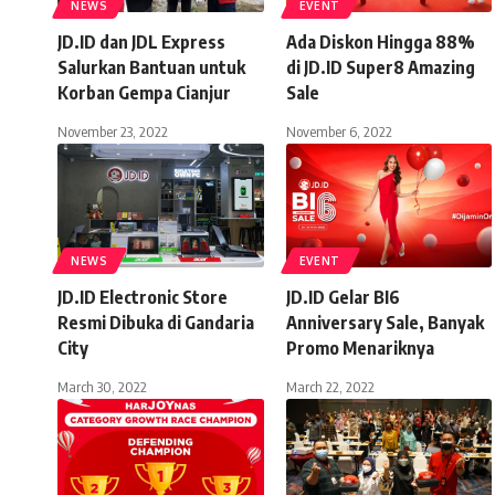
NEWS
EVENT
JD.ID dan JDL Express
Ada Diskon Hingga 88%
Salurkan Bantuan untuk
di JD.ID Super8 Amazing
Korban Gempa Cianjur
Sale
November 23, 2022
November 6, 2022
NEWS
EVENT
JD.ID Electronic Store
JD.ID Gelar BI6
Resmi Dibuka di Gandaria
Anniversary Sale, Banyak
City
Promo Menariknya
March 30, 2022
March 22, 2022