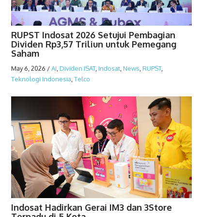
RUPST Indosat 2026 Setujui Pembagian
Dividen Rp3,57 Triliun untuk Pemegang
Saham
May 6, 2026
/
AI
,
Dividen ISAT
,
Indosat
,
News
,
RUPST
,
Teknologi Indonesia
,
Telco
Indosat Hadirkan Gerai IM3 dan 3Store
Terpadu di 5 Kota