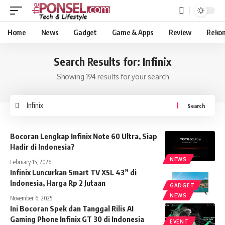
Home
News
Gadget
Game & Apps
Review
Reko
Search Results for: Infinix
Showing 194 results for your search
Search
for:
Bocoran Lengkap Infinix Note 60 Ultra, Siap
Hadir di Indonesia?
NEWS
February 15, 2026
Infinix Luncurkan Smart TV X5L 43” di
Indonesia, Harga Rp 2 Jutaan
GADGET
NEWS
November 6, 2025
Ini Bocoran Spek dan Tanggal Rilis AI
Gaming Phone Infinix GT 30 di Indonesia
EVENT