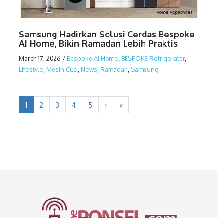
Samsung Hadirkan Solusi Cerdas Bespoke
AI Home, Bikin Ramadan Lebih Praktis
March 17, 2026
/
Bespoke AI Home
,
BESPOKE Refrigerator
,
Lifestyle
,
Mesin Cuci
,
News
,
Ramadan
,
Samsung
1
2
3
4
5
›
»