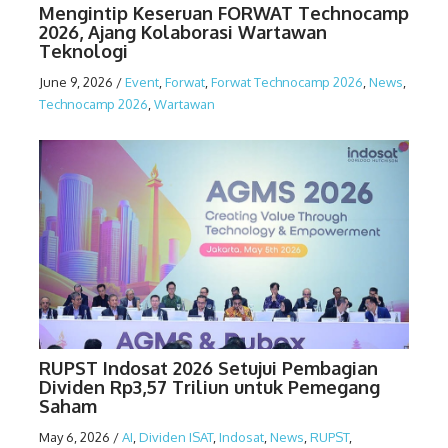
Mengintip Keseruan FORWAT Technocamp
2026, Ajang Kolaborasi Wartawan
Teknologi
June 9, 2026
/
Event
,
Forwat
,
Forwat Technocamp 2026
,
News
,
Technocamp 2026
,
Wartawan
RUPST Indosat 2026 Setujui Pembagian
Dividen Rp3,57 Triliun untuk Pemegang
Saham
May 6, 2026
/
AI
,
Dividen ISAT
,
Indosat
,
News
,
RUPST
,